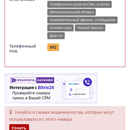
Телефонное хулиганство, угрозы
Автоматический обзвон
Нежелательный звонок, сообщение
Коллекторы
Немой звонок
Другое
Телефонный
992
код
Узнайте о схемах мошенни­чества, кото­рые могут
исполь­зоваться с этого номера
Узнать