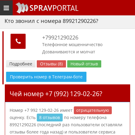
Toggle
navigation
Кто звонил с номера 89921290226?
+79921290226
Телефонное мошенничество
Дозваниваются и молчат
Подробнее
Отзывы (8)
Новый отзыв
Проверить номер в Телеграм-боте
Чей номер +7 (992) 129-02-26?
Номер +7 992 129-02-26 имеет
отрицательную
оценку. Есть
8 отзывов
по номеру телефона
89921290226 (последний раз пользователи оставляли
отзывы более года назад) и пользователи сервиса