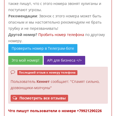
также пишут, что с этого номера звонят хулиганы и
поступают угрозы.
Рекомендации
: Звонок с этого номера может быть
опасным и мы настоятельно рекомендуем не брать
трубку и не перезванивать!
Другой номер?
Пробить номер телефона
по другому
номеру.
Проверить номер в Телеграм-боте
Это мой номер!
API для бизнеса </>
Последний отзыв к номеру телефона
Пользователь
Кеннет
сообщает: "Спамят сильно,
дозвонщики-молчуны"
Посмотреть все отзывы
Что пишут пользователи о номере +79921290226