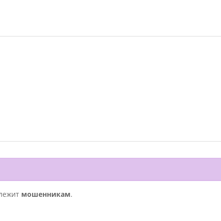
длежит
мошенникам
.