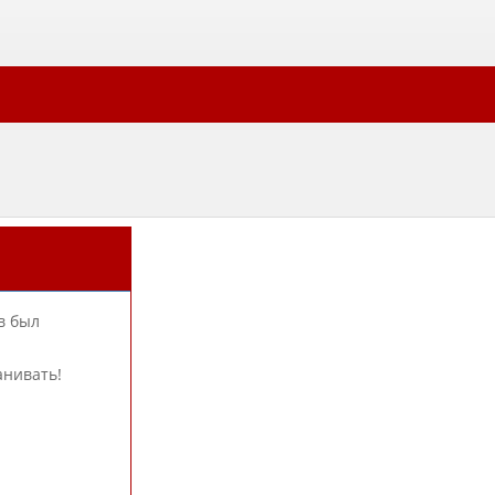
в был
анивать!