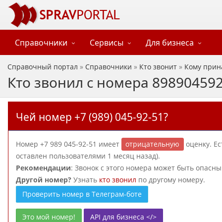
Справочники
Сервисы
Для бизнеса
Справочный портал
»
Справочники
»
Кто звонит
»
Кому прин
Кто звонил с номера 89890459
Чей номер +7 (989) 045-92-51?
Номер +7 989 045-92-51 имеет
отрицательную
оценку. Е
оставлен пользователями 1 месяц назад).
Рекомендации
: Звонок с этого номера может быть опасн
Другой номер?
Узнать
кто звонил
по другому номеру.
Проверить номер в Телеграм-боте
Это мой номер!
API для бизнеса </>