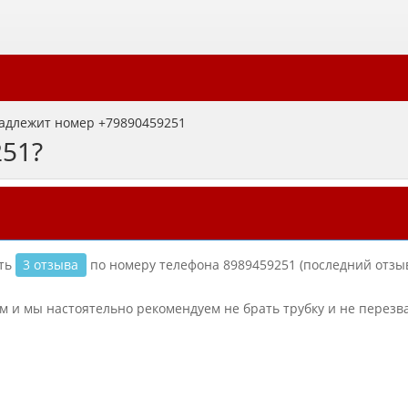
адлежит номер +79890459251
251?
сть
3 отзыва
по номеру телефона 8989459251 (последний отзы
ым и мы настоятельно рекомендуем не брать трубку и не перезв