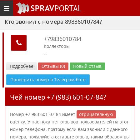
Toggle
navigation
Кто звонил с номера 89836010784?
+79836010784
Коллекторы
--
Подробнее
Отзывы (0)
Новый отзыв
Проверить номер в Телеграм-боте
Чей номер +7 (983) 601-07-84?
Номер +7 983 601-07-84 имеет
отрицательную
оценку. У нас пока нет отзывов пользователей на этот
номер телефона, поэтому если вам звонили с данного
номера, пожалуйста оставьте отзыв, таким образом вы