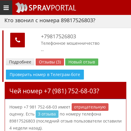
Toggle
navigation
Кто звонил с номера 89817526803?
+79817526803
Телефонное мошенничество
--
Подробнее
Отзывы (3)
Новый отзыв
Проверить номер в Телеграм-боте
Чей номер +7 (981) 752-68-03?
Номер +7 981 752-68-03 имеет
отрицательную
оценку. Есть
3 отзыва
по номеру телефона
89817526803 (последний отзыв пользователи оставили
4 недели назад).