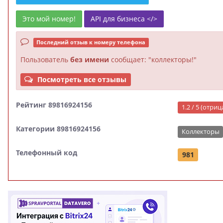
Это мой номер!
API для бизнеса </>
Последний отзыв к номеру телефона
Пользователь
без имени
сообщает: "коллекторы!"
Посмотреть все отзывы
Рейтинг 89816924156
1.2 / 5 (отри
Категории 89816924156
Коллекторы
Телефонный код
981