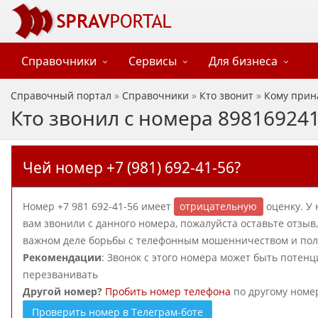
Справочники
Сервисы
Для бизнеса
Справочный портал
»
Справочники
»
Кто звонит
»
Кому прин
Кто звонил с номера 89816924
Чей номер +7 (981) 692-41-56?
Номер +7 981 692-41-56 имеет
отрицательную
оценку. У 
вам звонили с данного номера, пожалуйста оставьте отзы
важном деле борьбы с телефонным мошенничеством и поль
Рекомендации
: Звонок с этого номера может быть потен
перезванивать
Другой номер?
Пробить номер телефона
по другому номе
Проверить номер в Телеграм-боте