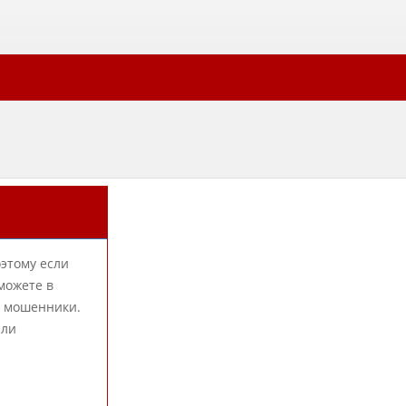
оэтому если
можете в
ь мошенники.
или