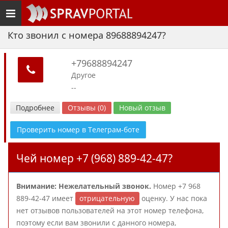
Toggle
navigation
Кто звонил с номера 89688894247?
+79688894247
Другое
--
Подробнее
Отзывы (0)
Новый отзыв
Проверить номер в Телеграм-боте
Чей номер +7 (968) 889-42-47?
Внимание: Нежелательный звонок.
Номер +7 968
889-42-47 имеет
отрицательную
оценку. У нас пока
нет отзывов пользователей на этот номер телефона,
поэтому если вам звонили с данного номера,