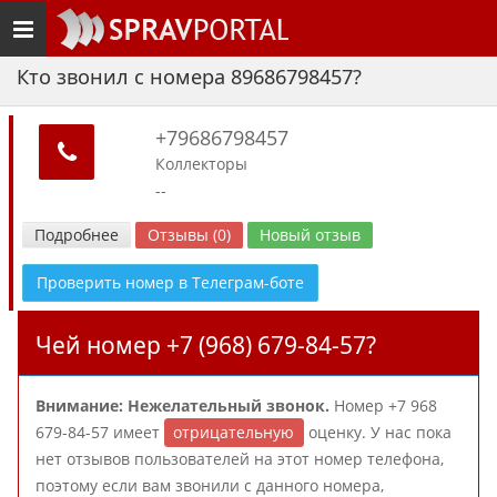
Toggle
navigation
Кто звонил с номера 89686798457?
+79686798457
Коллекторы
--
Подробнее
Отзывы (0)
Новый отзыв
Проверить номер в Телеграм-боте
Чей номер +7 (968) 679-84-57?
Внимание: Нежелательный звонок.
Номер +7 968
679-84-57 имеет
отрицательную
оценку. У нас пока
нет отзывов пользователей на этот номер телефона,
поэтому если вам звонили с данного номера,