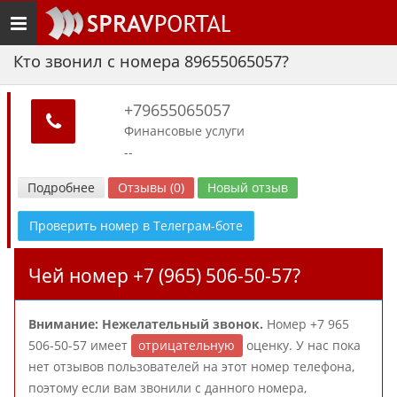
Toggle
navigation
Кто звонил с номера 89655065057?
+79655065057
Финансовые услуги
--
Подробнее
Отзывы (0)
Новый отзыв
Проверить номер в Телеграм-боте
Чей номер +7 (965) 506-50-57?
Внимание: Нежелательный звонок.
Номер +7 965
506-50-57 имеет
отрицательную
оценку. У нас пока
нет отзывов пользователей на этот номер телефона,
поэтому если вам звонили с данного номера,