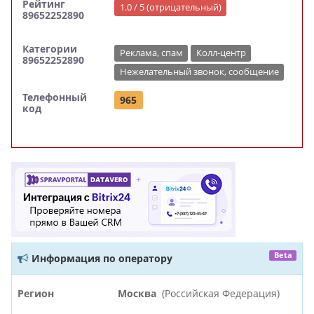
Рейтинг
1.0 / 5 (отрицательный)
89652252890
Категории
Реклама, спам
Колл-центр
89652252890
Нежелательный звонок, сообщение
Телефонный
965
код
Beta
Информация по оператору
Регион
Москва
(Российская Федерация)