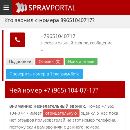
Toggle
navigation
Кто звонил с номера 89651040717?
+79651040717
Нежелательный звонок, сообщение
--
Подробнее
Отзывы (0)
Новый отзыв
Проверить номер в Телеграм-боте
Чей номер +7 (965) 104-07-17?
Внимание: Нежелательный звонок.
Номер +7 965
104-07-17 имеет
отрицательную
оценку. У нас пока
нет отзывов пользователей на этот номер телефона,
поэтому если вам звонили с данного номера,