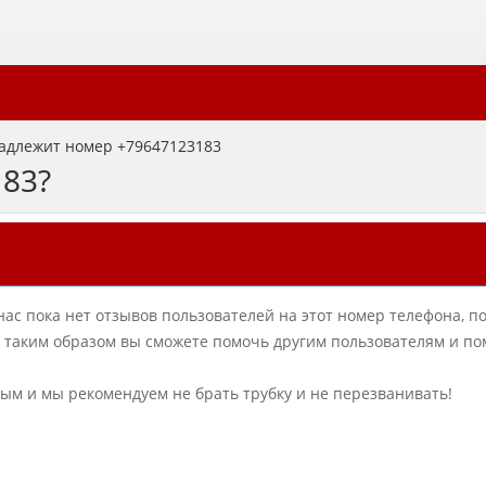
адлежит номер +79647123183
183?
нас пока нет отзывов пользователей на этот номер телефона, п
в, таким образом вы сможете помочь другим пользователям и по
ным и мы рекомендуем не брать трубку и не перезванивать!