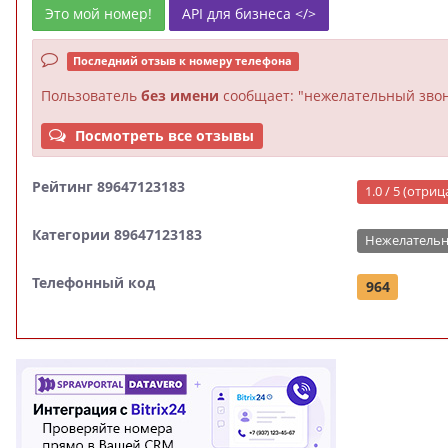
Это мой номер!
API для бизнеса </>
Последний отзыв к номеру телефона
Пользователь
без имени
сообщает: "нежелательный звон
Посмотреть все отзывы
Рейтинг 89647123183
1.0 / 5 (отри
Категории 89647123183
Нежелательн
Телефонный код
964