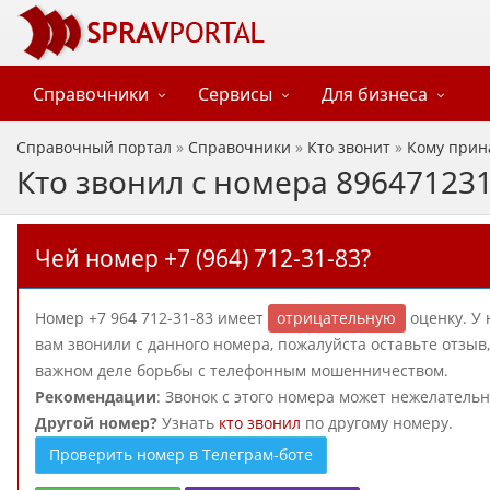
Справочники
Сервисы
Для бизнеса
Справочный портал
»
Справочники
»
Кто звонит
»
Кому прин
Кто звонил с номера 89647123
Чей номер +7 (964) 712-31-83?
Номер +7 964 712-31-83 имеет
отрицательную
оценку. У 
вам звонили с данного номера, пожалуйста оставьте отзы
важном деле борьбы с телефонным мошенничеством.
Рекомендации
: Звонок с этого номера может нежелатель
Другой номер?
Узнать
кто звонил
по другому номеру.
Проверить номер в Телеграм-боте