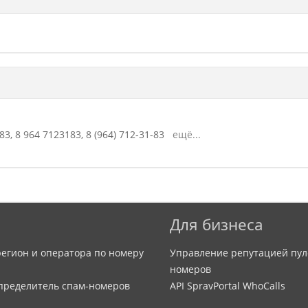
83,
8 964 7123183,
8 (964) 712-31-83
ещё...
Для бизнеса
егион и оператора по номеру
Управление репутацией пул
номеров
определитель спам-номеров
API SpravPortal WhoCalls