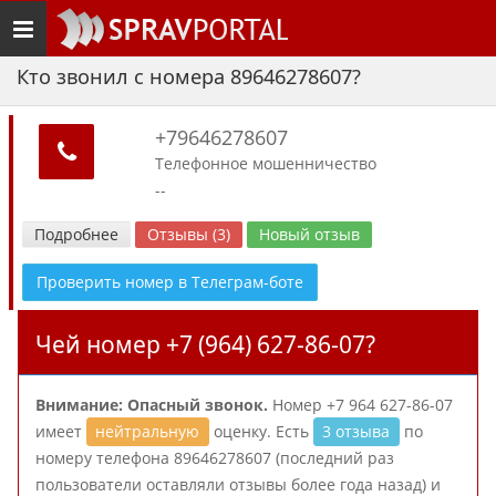
Toggle
navigation
Кто звонил с номера 89646278607?
+79646278607
Телефонное мошенничество
--
Подробнее
Отзывы (3)
Новый отзыв
Проверить номер в Телеграм-боте
Чей номер +7 (964) 627-86-07?
Внимание: Опасный звонок.
Номер +7 964 627-86-07
имеет
нейтральную
оценку. Есть
3 отзыва
по
номеру телефона 89646278607 (последний раз
пользователи оставляли отзывы более года назад) и