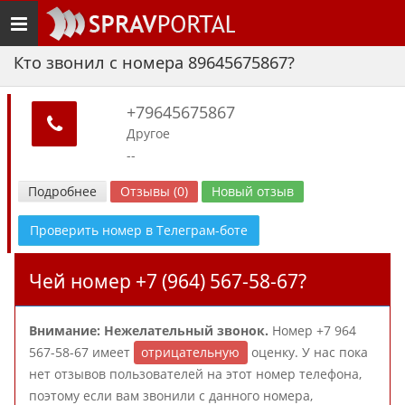
Toggle
navigation
Кто звонил с номера 89645675867?
+79645675867
Другое
--
Подробнее
Отзывы (0)
Новый отзыв
Проверить номер в Телеграм-боте
Чей номер +7 (964) 567-58-67?
Внимание: Нежелательный звонок.
Номер +7 964
567-58-67 имеет
отрицательную
оценку. У нас пока
нет отзывов пользователей на этот номер телефона,
поэтому если вам звонили с данного номера,