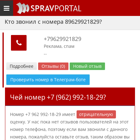
Toggle
navigation
Кто звонил с номера 89629921829?
+79629921829
Реклама, спам
--
Подробнее
Отзывы (0)
Новый отзыв
Проверить номер в Телеграм-боте
Чей номер +7 (962) 992-18-29?
Номер +7 962 992-18-29 имеет
отрицательную
оценку. У нас пока нет отзывов пользователей на этот
номер телефона, поэтому если вам звонили с данного
номера, пожалуйста оставьте отзыв, таким образом вы