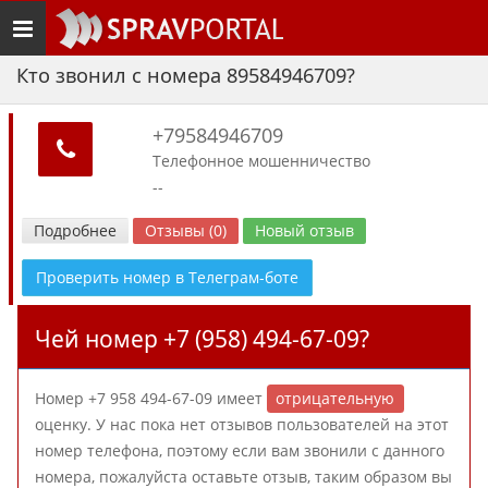
Toggle
navigation
Кто звонил с номера 89584946709?
+79584946709
Телефонное мошенничество
--
Подробнее
Отзывы (0)
Новый отзыв
Проверить номер в Телеграм-боте
Чей номер +7 (958) 494-67-09?
Номер +7 958 494-67-09 имеет
отрицательную
оценку. У нас пока нет отзывов пользователей на этот
номер телефона, поэтому если вам звонили с данного
номера, пожалуйста оставьте отзыв, таким образом вы