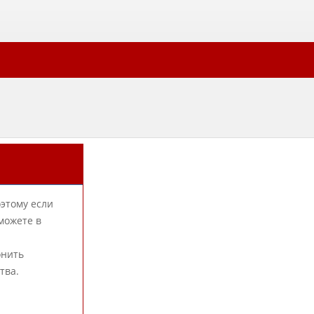
оэтому если
можете в
онить
тва.