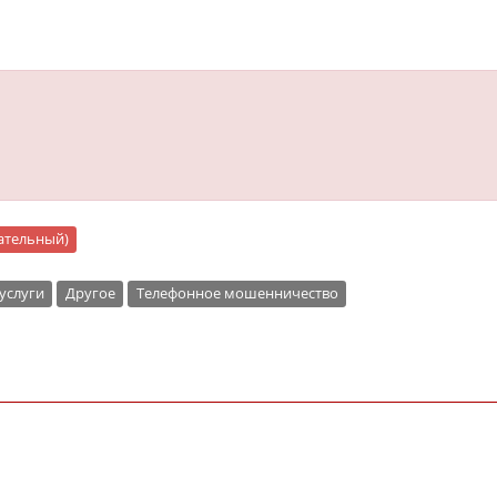
"
цательный)
услуги
Другое
Телефонное мошенничество