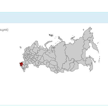
ация)