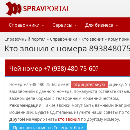
Справочники
Сервисы
Для бизнеса
Справочный портал
»
Справочники
»
Кто звонит
»
Кому прин
Кто звонил с номера 89384807
Чей номер +7 (938) 480-75-60?
Номер +7 938 480-75-60 имеет
отрицательную
оценку. У 
вам звонили с данного номера, пожалуйста оставьте отзы
важном деле борьбы с телефонным мошенничеством.
Рекомендации
: Такие звонки могут быть важными (наприм
мошенники. Будьте бдительны, изучите наши советы по то
Другой номер?
Узнать
кто звонил
по другому номеру.
Проверить номер в Телеграм-боте