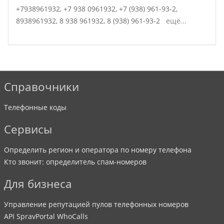
+7938961932,
+7 938 0961932,
+7 (938) 961-93-2,
8938961932,
8 938 961932,
8 (938) 961-93-2
ещё...
Справочники
Телефонные коды
Сервисы
Определить регион и оператора по номеру телефона
Кто звонит: определитель спам-номеров
Для бизнеса
Управление репутацией пулов телефонных номеров
API SpravPortal WhoCalls