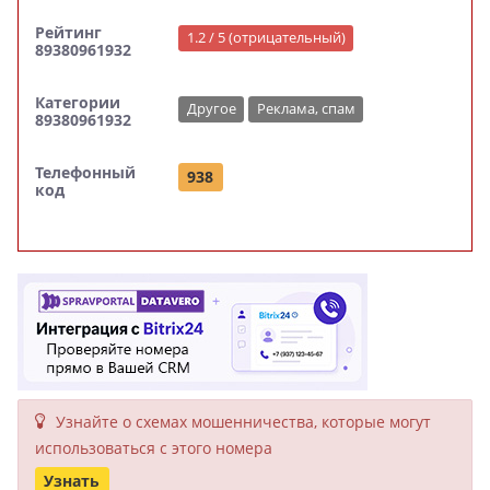
Рейтинг
1.2 / 5 (отрицательный)
89380961932
Категории
Другое
Реклама, спам
89380961932
Телефонный
938
код
Узнайте о схемах мошенни­чества, кото­рые могут
исполь­зоваться с этого номера
Узнать