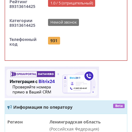
Рейтинг
1.0 / 5 (отрицательный)
89313614425
Категории
Немой звонок
89313614425
Телефонный
931
код
Beta
Информация по оператору
Регион
Ленинградская область
(Российская Федерация)