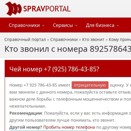
Справочники
Сервисы
Для бизнеса
Справочный портал
»
Справочники
»
Кто звонит
»
Кому прин
Кто звонил с номера 89257864
Чей номер +7 (925) 786-43-85?
Номер +7 925 786-43-85 имеет
отрицательную
оценку. У 
вам звонили с данного номера, пожалуйста оставьте отзы
важном деле борьбы с телефонным мошенничеством и польз
нежелательными.
Рекомендации
: Пожалуйста, если у вас есть информация 
другим пользователям лучше понимать, кто звонит.
Другой номер?
Пробить номер телефона
по другому номе