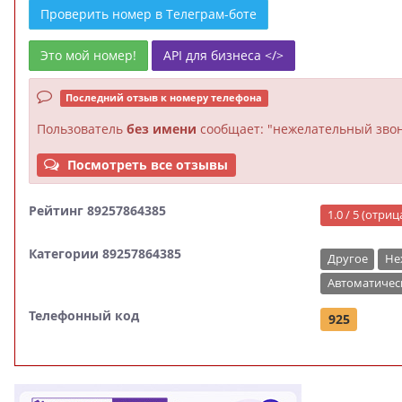
Проверить номер в Телеграм-боте
Это мой номер!
API для бизнеса </>
Последний отзыв к номеру телефона
Пользователь
без имени
сообщает: "нежелательный звон
Посмотреть все отзывы
Рейтинг 89257864385
1.0 / 5 (отри
Категории 89257864385
Другое
Не
Автоматичес
Телефонный код
925