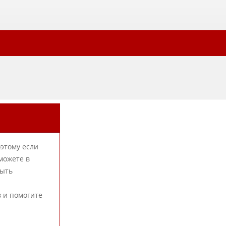
оэтому если
можете в
быть
в и помогите