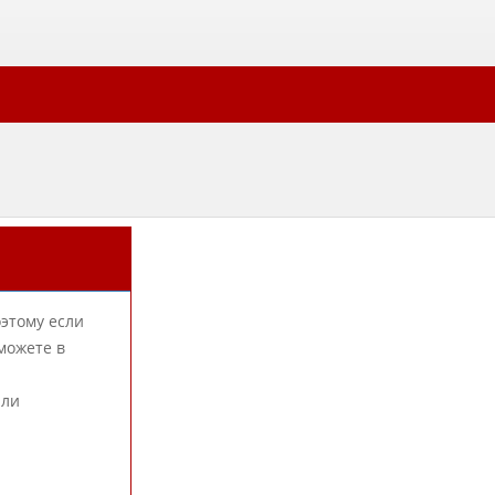
оэтому если
можете в
или