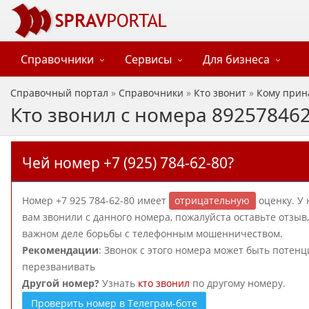
Справочники
Сервисы
Для бизнеса
Справочный портал
»
Справочники
»
Кто звонит
»
Кому прин
Кто звонил с номера 89257846
Чей номер +7 (925) 784-62-80?
Номер +7 925 784-62-80 имеет
отрицательную
оценку. У 
вам звонили с данного номера, пожалуйста оставьте отзы
важном деле борьбы с телефонным мошенничеством.
Рекомендации
: Звонок с этого номера может быть потен
перезванивать
Другой номер?
Узнать
кто звонил
по другому номеру.
Проверить номер в Телеграм-боте