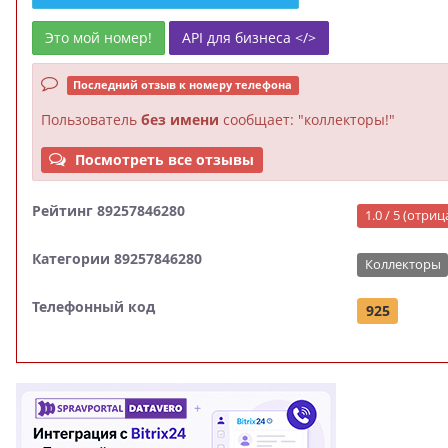
Это мой номер!
API для бизнеса </>
Последний отзыв к номеру телефона
Пользователь
без имени
сообщает: "коллекторы!"
Посмотреть все отзывы
Рейтинг 89257846280
1.0 / 5 (отри
Категории 89257846280
Коллекторы
Телефонный код
925