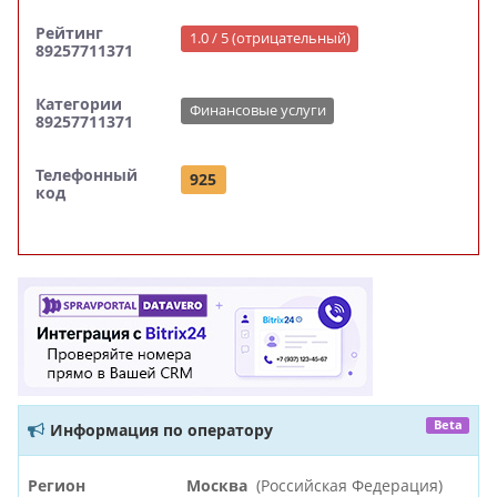
Рейтинг
1.0 / 5 (отрицательный)
89257711371
Категории
Финансовые услуги
89257711371
Телефонный
925
код
Beta
Информация по оператору
Регион
Москва
(Российская Федерация)