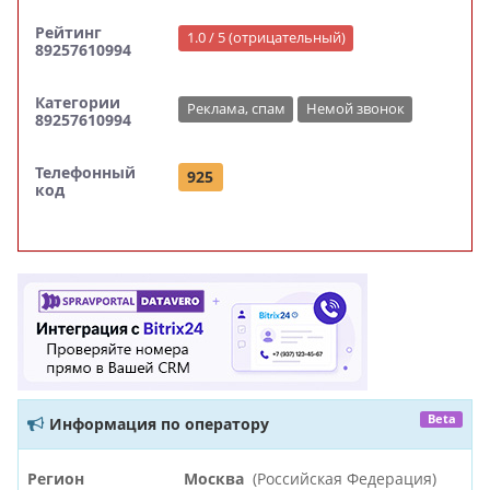
Рейтинг
1.0 / 5 (отрицательный)
89257610994
Категории
Реклама, спам
Немой звонок
89257610994
Телефонный
925
код
Beta
Информация по оператору
Регион
Москва
(Российская Федерация)