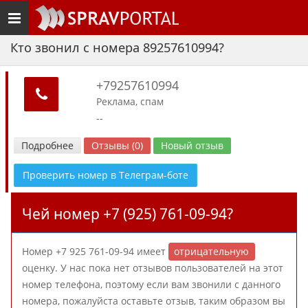
Toggle
navigation
Кто звонил с номера 89257610994?
+79257610994
Реклама, спам
--
Подробнее
Отзывы (0)
Новый отзыв
Проверить номер в Телеграм-боте
Чей номер +7 (925) 761-09-94?
Номер +7 925 761-09-94 имеет
отрицательную
оценку. У нас пока нет отзывов пользователей на этот
номер телефона, поэтому если вам звонили с данного
номера, пожалуйста оставьте отзыв, таким образом вы