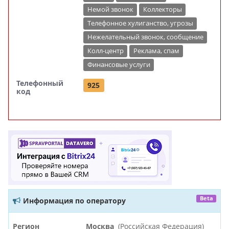
Немой звонок
Коллекторы
Телефонное хулиганство, угрозы
Нежелательный звонок, сообщение
Колл-центр
Реклама, спам
Финансовые услуги
Телефонный
925
код
Beta
Информация по оператору
Регион
Москва
(Российская Федерация)