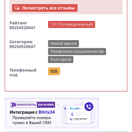
Посмотреть все отзывы
Рейтинг
1.0 / 5 (отрицательный)
89254520647
Категории
Немой звонок
89254520647
Телефонное мошенничество
Колл-центр
Телефонный
925
код