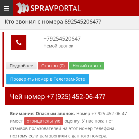
Toggle
navigation
Кто звонил с номера 89254520647?
+79254520647
Немой звонок
--
Подробнее
Отзывы (0)
Новый отзыв
Проверить номер в Телеграм-боте
Чей номер +7 (925) 452-06-47?
Внимание: Опасный звонок.
Номер +7 925 452-06-47
имеет
отрицательную
оценку. У нас пока нет
отзывов пользователей на этот номер телефона,
поэтому если вам звонили с данного номера,