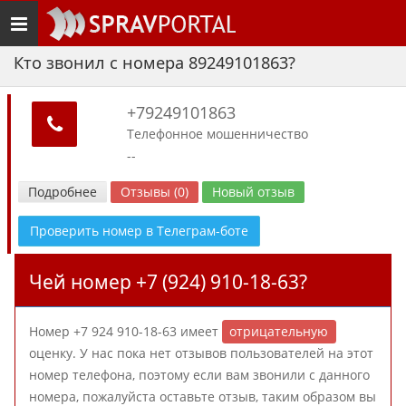
Toggle
navigation
Кто звонил с номера 89249101863?
+79249101863
Телефонное мошенничество
--
Подробнее
Отзывы (0)
Новый отзыв
Проверить номер в Телеграм-боте
Чей номер +7 (924) 910-18-63?
Номер +7 924 910-18-63 имеет
отрицательную
оценку. У нас пока нет отзывов пользователей на этот
номер телефона, поэтому если вам звонили с данного
номера, пожалуйста оставьте отзыв, таким образом вы