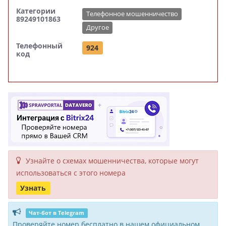
Категории
Телефонное мошенничество
89249101863
Другое
Телефонный
924
код
Узнайте о схемах мошенни­чества, кото­рые могут
исполь­зоваться с этого номера
Узнать
Чат-бот в Telegram
Проверяйте номер бесплатно в нашем официальном