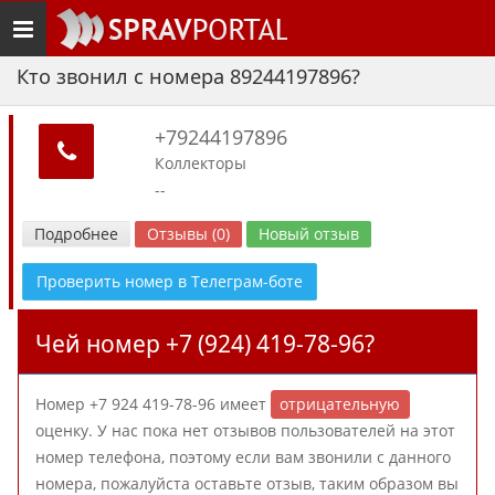
Toggle
navigation
Кто звонил с номера 89244197896?
+79244197896
Коллекторы
--
Подробнее
Отзывы (0)
Новый отзыв
Проверить номер в Телеграм-боте
Чей номер +7 (924) 419-78-96?
Номер +7 924 419-78-96 имеет
отрицательную
оценку. У нас пока нет отзывов пользователей на этот
номер телефона, поэтому если вам звонили с данного
номера, пожалуйста оставьте отзыв, таким образом вы