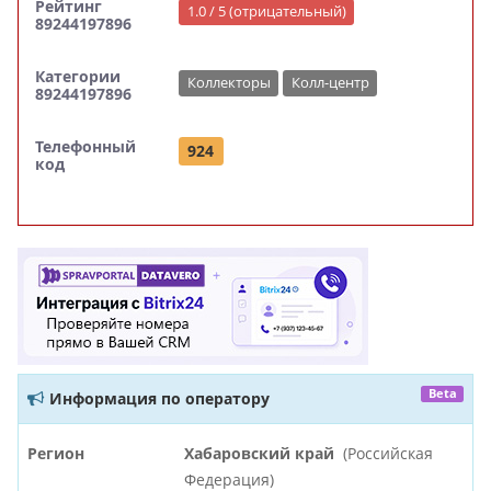
Рейтинг
1.0 / 5 (отрицательный)
89244197896
Категории
Коллекторы
Колл-центр
89244197896
Телефонный
924
код
Beta
Информация по оператору
Регион
Хабаровский край
(Российская
Федерация)