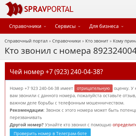
Справочники
Сервисы
Для бизнеса
Справочный портал
»
Справочники
»
Кто звонит
»
Кому прин
Кто звонил с номера 89232400
Чей номер +7 (923) 240-04-38?
Номер +7 923 240-04-38 имеет
отрицательную
оценку. У 
вам звонили с данного номера, пожалуйста оставьте отзы
важном деле борьбы с телефонным мошенничеством.
Рекомендации
: Звонок с этого номера может быть потен
перезванивать
Другой номер?
Узнайте кто звонил с помощью
определит
Проверить номер в Телеграм-боте