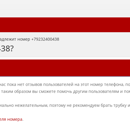
адлежит номер +79232400438
438?
нас пока нет отзывов пользователей на этот номер телефона, п
в, таким образом вы сможете помочь другим пользователям и по
циально нежелательным, поэтому не рекомендуем брать трубку 
еля номера
.