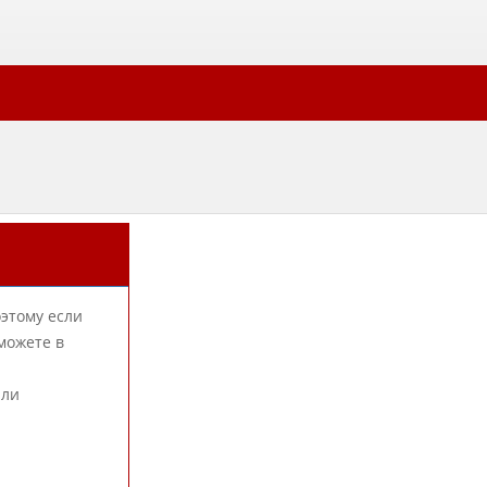
оэтому если
можете в
или