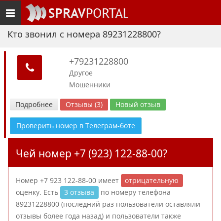
Toggle
navigation
Кто звонил с номера 89231228800?
+79231228800
Другое
Мошенники
Подробнее
Отзывы (3)
Новый отзыв
Проверить номер в Телеграм-боте
Чей номер +7 (923) 122-88-00?
Номер +7 923 122-88-00 имеет
отрицательную
оценку. Есть
3 отзыва
по номеру телефона
89231228800 (последний раз пользователи оставляли
отзывы более года назад) и пользователи также