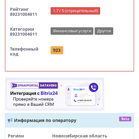
Рейтинг
1.7 / 5 (отрицательный)
89231004611
Категории
Финансовые услуги
Другое
89231004611
Телефонный
923
код
Beta
Информация по оператору
Регион
Новосибирская область