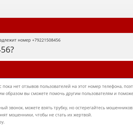
адлежит номер +79221508456
456?
с пока нет отзывов пользователей на этот номер телефона, поэ
аким образом вы сможете помочь другим пользователям и помож
ный звонок, можете взять трубку, но остерегайтесь мошенников
онят мошенники, чтобы не стать их жертвой.
ру.