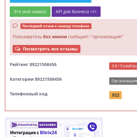
Это мой номер!
API для бизнеса </>
Последний отзыв к номеру телефона
Пользователь
без имени
сообщает: "организация!"
Посмотреть все отзывы
Рейтинг 89221508456
3.0 / 5 (нейт
Категории 89221508456
Организация
Телефонный код
922