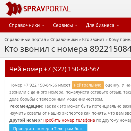
Справочники
Сервисы
Для бизнеса
Справочный портал
»
Справочники
»
Кто звонит
»
Кому прин
Кто звонил с номера 89221508
Чей номер +7 (922) 150-84-56?
Номер +7 922 150-84-56 имеет
нейтральную
оценку. У на
звонили с данного номера, пожалуйста оставьте отзыв, т
деле борьбы с телефонным мошенничеством.
Рекомендации
: Так как это может быть потенциально важ
изучить советы от наших экспертов как понять, что вам зв
Другой номер?
Пробить номер телефона
по другому номе
Проверить номер в Телеграм-боте