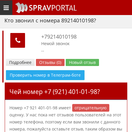
Toggle
navigation
Кто звонил с номера 89214010198?
+79214010198
Немой звонок
--
Подробнее
Отзывы (0)
Новый отзыв
Проверить номер в Телеграм-боте
Чей номер +7 (921) 401-01-98?
Номер +7 921 401-01-98 имеет
отрицательную
оценку. У нас пока нет отзывов пользователей на этот
номер телефона, поэтому если вам звонили с данного
номера, пожалуйста оставьте отзыв, таким образом вы