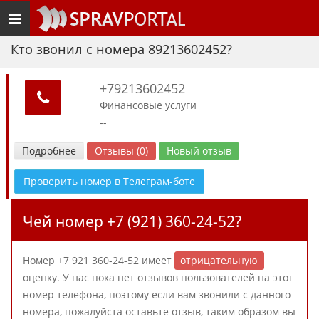
Toggle
navigation
Кто звонил с номера 89213602452?
+79213602452
Финансовые услуги
--
Подробнее
Отзывы (0)
Новый отзыв
Проверить номер в Телеграм-боте
Чей номер +7 (921) 360-24-52?
Номер +7 921 360-24-52 имеет
отрицательную
оценку. У нас пока нет отзывов пользователей на этот
номер телефона, поэтому если вам звонили с данного
номера, пожалуйста оставьте отзыв, таким образом вы