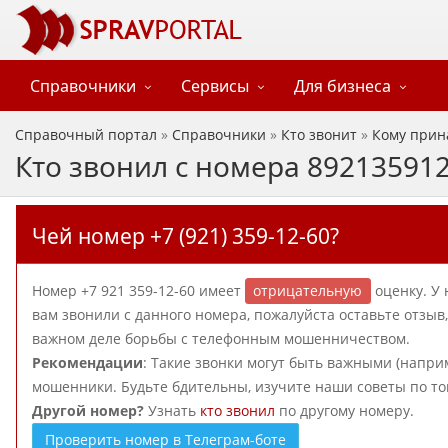
Справочники
Сервисы
Для бизнеса
Справочный портал
»
Справочники
»
Кто звонит
»
Кому прин
Кто звонил с номера 89213591
Чей номер +7 (921) 359-12-60?
Номер +7 921 359-12-60 имеет
отрицательную
оценку. У 
вам звонили с данного номера, пожалуйста оставьте отзы
важном деле борьбы с телефонным мошенничеством.
Рекомендации
: Такие звонки могут быть важными (наприм
мошенники. Будьте бдительны, изучите наши советы по то
Другой номер?
Узнать
кто звонил
по другому номеру.
Проверить номер в Телеграм-боте