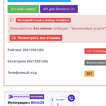
Это мой номер!
API для бизнеса </>
Последний отзыв к номеру телефона
Пользователь
без имени
сообщает: "финансовые услуги!
Посмотреть все отзывы
Рейтинг 89213591260
1.0 / 5 (отри
Категории 89213591260
Финансовые 
Телефонный код
921