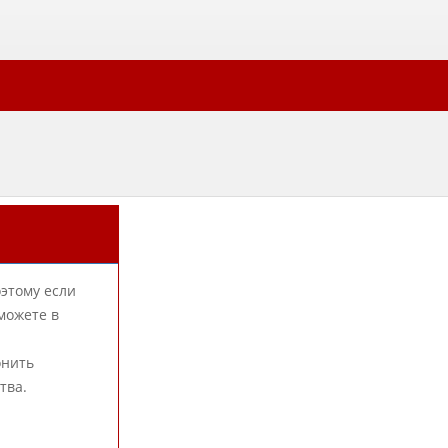
оэтому если
можете в
онить
тва.