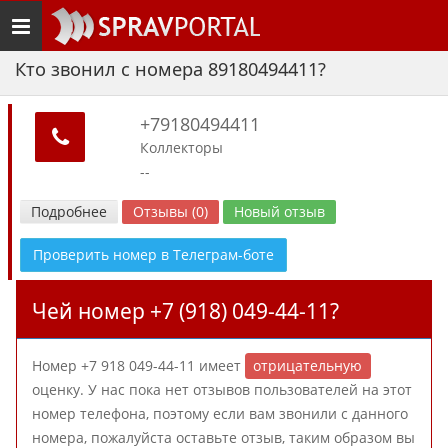
Toggle
navigation
Кто звонил с номера 89180494411?
+79180494411
Коллекторы
--
Подробнее
Отзывы (0)
Новый отзыв
Проверить номер в Телеграм-боте
Чей номер +7 (918) 049-44-11?
Номер +7 918 049-44-11 имеет
отрицательную
оценку. У нас пока нет отзывов пользователей на этот
номер телефона, поэтому если вам звонили с данного
номера, пожалуйста оставьте отзыв, таким образом вы