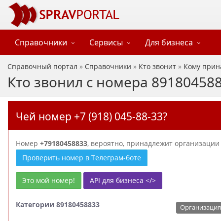
Справочники
Сервисы
Для бизнеса
Справочный портал
»
Справочники
»
Кто звонит
»
Кому прин
Кто звонил с номера 89180458
Чей номер +7 (918) 045-88-33?
Номер
+79180458833
, вероятно, принадлежит организаци
Проверить номер в Телеграм-боте
Это мой номер!
API для бизнеса </>
Категории 89180458833
Организация