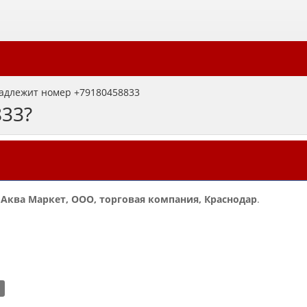
адлежит номер +79180458833
833?
и
Аква Маркет, ООО, торговая компания, Краснодар
.