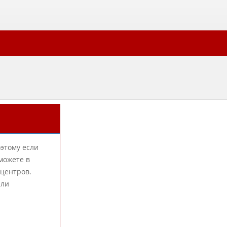
оэтому если
можете в
-центров.
или