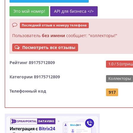
Это мой номер!
API для бизнеса </>
Последний отзыв к номеру телефона
Пользователь
без имени
сообщает: "коллекторы!"
Посмотреть все отзывы
Рейтинг 89175712809
1.0 / 5 (отри
Категории 89175712809
Коллекторы
Телефонный код
917