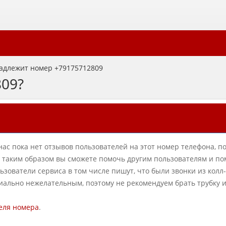
адлежит номер +79175712809
809?
нас пока нет отзывов пользователей на этот номер телефона, п
в, таким образом вы сможете помочь другим пользователям и по
ователи сервиса в том числе пишут, что были звонки из колл
циально нежелательным, поэтому не рекомендуем брать трубку 
еля номера
.