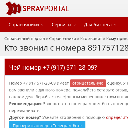
Справочники
Сервисы
Для бизнеса
Справочный портал
»
Справочники
»
Кто звонит
»
Кому прин
Кто звонил с номера 89175712
Чей номер +7 (917) 571-28-09?
Номер +7 917 571-28-09 имеет
отрицательную
оценку. У 
вам звонили с данного номера, пожалуйста оставьте отзы
важном деле борьбы с телефонным мошенничеством и польз
Рекомендации
: Звонок с этого номера может быть потен
перезванивать
Другой номер?
Узнайте кто звонил с помощью
определит
Проверить номер в Телеграм-боте