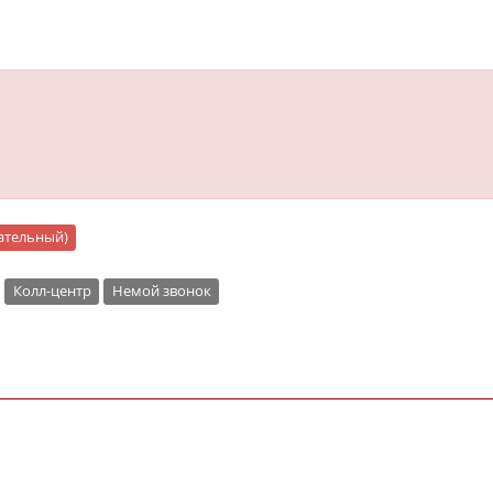
цательный)
Колл-центр
Немой звонок