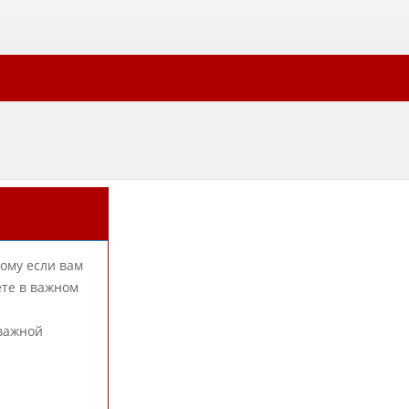
тому если вам
ете в важном
 важной