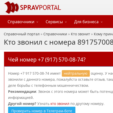
Справочники
Сервисы
Для бизнеса
Справочный портал
»
Справочники
»
Кто звонит
»
Кому прин
Кто звонил с номера 89175700
Чей номер +7 (917) 570-08-74?
Номер +7 917 570-08-74 имеет
нейтральную
оценку. У на
звонили с данного номера, пожалуйста оставьте отзыв, т
деле борьбы с телефонным мошенничеством.
Рекомендации
: Звонок с этого номера может быть потен
информацией.
Другой номер?
Узнать
кто звонил
по другому номеру.
Проверить номер в Телеграм-боте