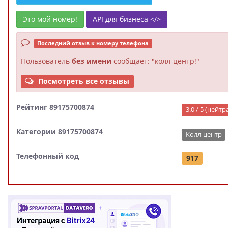
Это мой номер!
API для бизнеса </>
Последний отзыв к номеру телефона
Пользователь
без имени
сообщает: "колл-центр!"
Посмотреть все отзывы
Рейтинг 89175700874
3.0 / 5 (нейт
Категории 89175700874
Колл-центр
Телефонный код
917