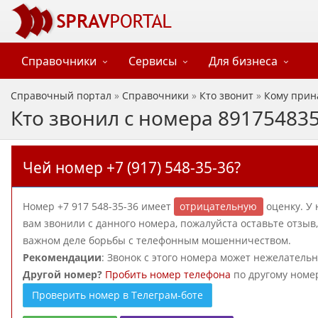
Справочники
Сервисы
Для бизнеса
Справочный портал
»
Справочники
»
Кто звонит
»
Кому прин
Кто звонил с номера 89175483
Чей номер +7 (917) 548-35-36?
Номер +7 917 548-35-36 имеет
отрицательную
оценку. У 
вам звонили с данного номера, пожалуйста оставьте отзы
важном деле борьбы с телефонным мошенничеством.
Рекомендации
: Звонок с этого номера может нежелатель
Другой номер?
Пробить номер телефона
по другому номе
Проверить номер в Телеграм-боте