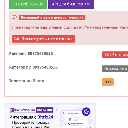
Это мой номер!
API для бизнеса </>
Последний отзыв к номеру телефона
Пользователь
без имени
сообщает: "нежелательный звон
Посмотреть все отзывы
Рейтинг 89175483536
1.0 / 5 (отри
Категории 89175483536
Нежелательн
Телефонный код
917