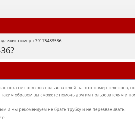
адлежит номер +79175483536
536?
нас пока нет отзывов пользователей на этот номер телефона, п
в, таким образом вы сможете помочь другим пользователям и по
ным и мы рекомендуем не брать трубку и не перезванивать!
ру.