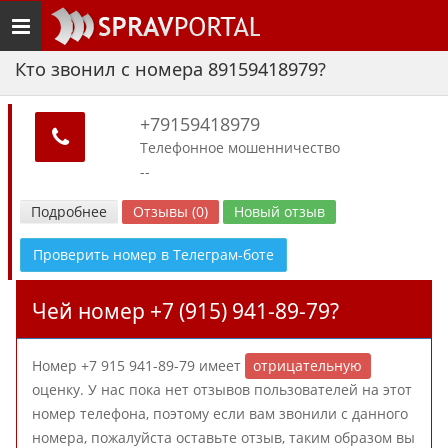
Toggle
navigation
Кто звонил с номера 89159418979?
+79159418979
Телефонное мошенничество
--
Подробнее
Отзывы (0)
Новый отзыв
Проверить номер в Телеграм-боте
Чей номер +7 (915) 941-89-79?
Номер +7 915 941-89-79 имеет
отрицательную
оценку. У нас пока нет отзывов пользователей на этот
номер телефона, поэтому если вам звонили с данного
номера, пожалуйста оставьте отзыв, таким образом вы