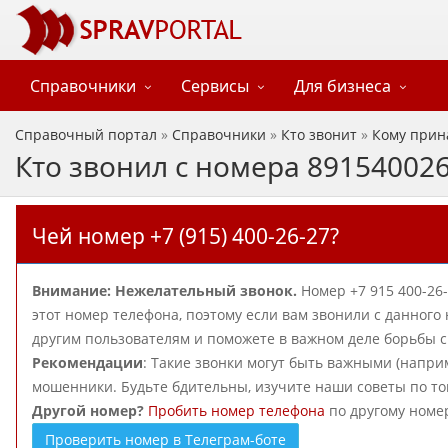
Справочники
Сервисы
Для бизнеса
Справочный портал
»
Справочники
»
Кто звонит
»
Кому прин
Кто звонил с номера 89154002
Чей номер +7 (915) 400-26-27?
Внимание: Нежелательный звонок.
Номер +7 915 400-26
этот номер телефона, поэтому если вам звонили с данного
другим пользователям и поможете в важном деле борьбы
Рекомендации
: Такие звонки могут быть важными (наприм
мошенники. Будьте бдительны, изучите наши советы по то
Другой номер?
Пробить номер телефона
по другому номе
Проверить номер в Телеграм-боте