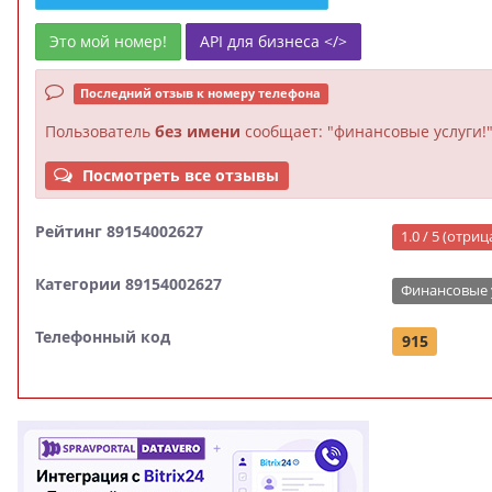
Это мой номер!
API для бизнеса </>
Последний отзыв к номеру телефона
Пользователь
без имени
сообщает: "финансовые услуги!
Посмотреть все отзывы
Рейтинг 89154002627
1.0 / 5 (отри
Категории 89154002627
Финансовые 
Телефонный код
915