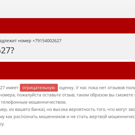
адлежит номер +79154002627
627?
-27 имеет
отрицательную
оценку. У нас пока нет отзывов пол
 номера, пожалуйста оставьте отзыв, таким образом вы сможете
 с телефонным мошенничеством.
ер, из вашего банка), но высока вероятность того, что могут зв
му как распознать мошенников и не стать жертвой мошенничес
ру.