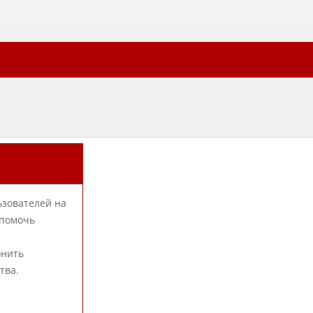
ьзователей на
 помочь
онить
тва.