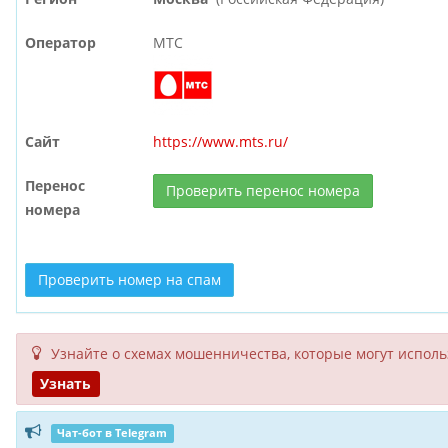
Оператор
МТС
Сайт
https://www.mts.ru/
Перенос
Проверить перенос номера
номера
Проверить номер на спам
Узнайте о схемах мошенни­чества, кото­рые могут исполь­
Узнать
Чат-бот в Telegram