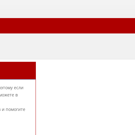
оэтому если
можете в
в и помогите