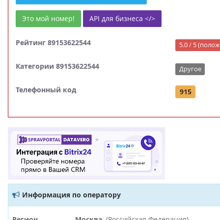
Это мой номер!
API для бизнеса </>
Рейтинг 89153622544
5.0 / 5 (пол
Категории 89153622544
Другое
Телефонный код
915
Информация по оператору
Регион
Москва
(Российская Федерация)