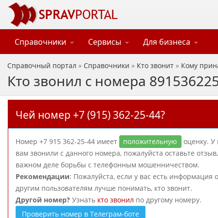
Справочники
Сервисы
Для бизнеса
Справочный портал
»
Справочники
»
Кто звонит
»
Кому прин
Кто звонил с номера 89153622
Чей номер +7 (915) 362-25-44?
Номер +7 915 362-25-44 имеет
положительную
оценку. У 
вам звонили с данного номера, пожалуйста оставьте отзы
важном деле борьбы с телефонным мошенничеством.
Рекомендации
: Пожалуйста, если у вас есть информация 
другим пользователям лучше понимать, кто звонит.
Другой номер?
Узнать
кто звонил
по другому номеру.
Проверить номер в Телеграм-боте