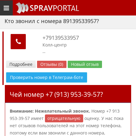
Toggle
navigation
Кто звонил с номера 89139533957?
+79139533957
Колл-центр
--
Подробнее
Отзывы (0)
Новый отзыв
Проверить номер в Телеграм-боте
Чей номер +7 (913) 953-39-57?
Внимание: Нежелательный звонок.
Номер +7 913
953-39-57 имеет
отрицательную
оценку. У нас пока
нет отзывов пользователей на этот номер телефона,
поэтому если вам звонили с данного номера,