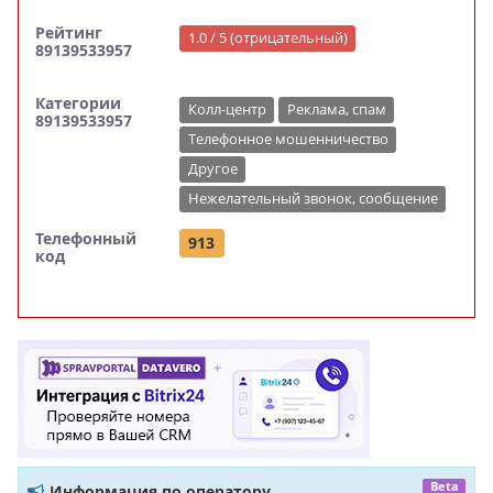
Рейтинг
1.0 / 5 (отрицательный)
89139533957
Категории
Колл-центр
Реклама, спам
89139533957
Телефонное мошенничество
Другое
Нежелательный звонок, сообщение
Телефонный
913
код
Beta
Информация по оператору