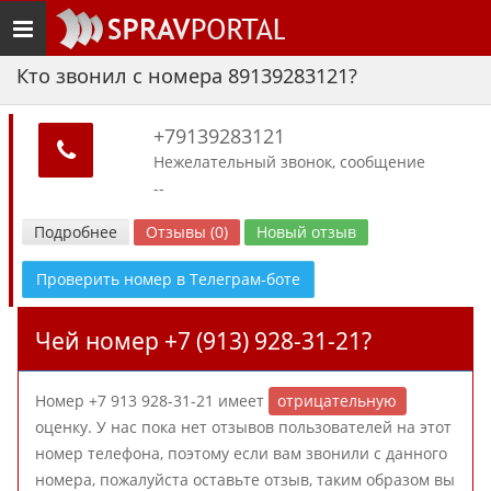
Toggle
navigation
Кто звонил с номера 89139283121?
+79139283121
Нежелательный звонок, сообщение
--
Подробнее
Отзывы (0)
Новый отзыв
Проверить номер в Телеграм-боте
Чей номер +7 (913) 928-31-21?
Номер +7 913 928-31-21 имеет
отрицательную
оценку. У нас пока нет отзывов пользователей на этот
номер телефона, поэтому если вам звонили с данного
номера, пожалуйста оставьте отзыв, таким образом вы