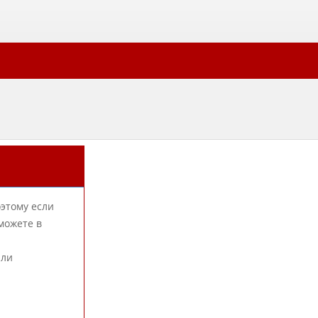
оэтому если
можете в
или