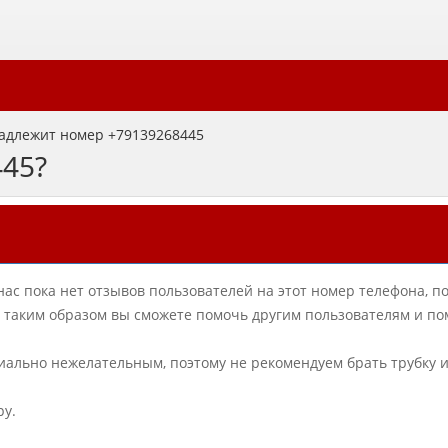
адлежит номер +79139268445
445?
нас пока нет отзывов пользователей на этот номер телефона, п
в, таким образом вы сможете помочь другим пользователям и по
циально нежелательным, поэтому не рекомендуем брать трубку 
ру.