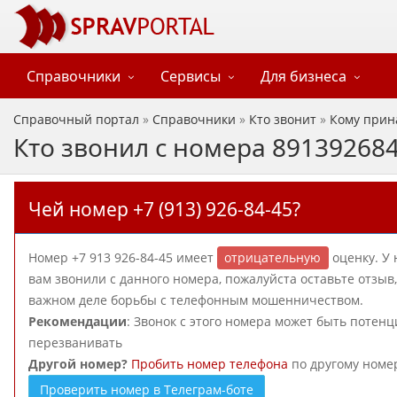
Справочники
Сервисы
Для бизнеса
Справочный портал
»
Справочники
»
Кто звонит
»
Кому прин
Кто звонил с номера 89139268
Чей номер +7 (913) 926-84-45?
Номер +7 913 926-84-45 имеет
отрицательную
оценку. У 
вам звонили с данного номера, пожалуйста оставьте отзы
важном деле борьбы с телефонным мошенничеством.
Рекомендации
: Звонок с этого номера может быть потен
перезванивать
Другой номер?
Пробить номер телефона
по другому номе
Проверить номер в Телеграм-боте