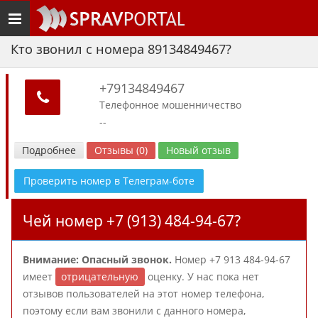
Toggle
navigation
Кто звонил с номера 89134849467?
+79134849467
Телефонное мошенничество
--
Подробнее
Отзывы (0)
Новый отзыв
Проверить номер в Телеграм-боте
Чей номер +7 (913) 484-94-67?
Внимание: Опасный звонок.
Номер +7 913 484-94-67
имеет
отрицательную
оценку. У нас пока нет
отзывов пользователей на этот номер телефона,
поэтому если вам звонили с данного номера,