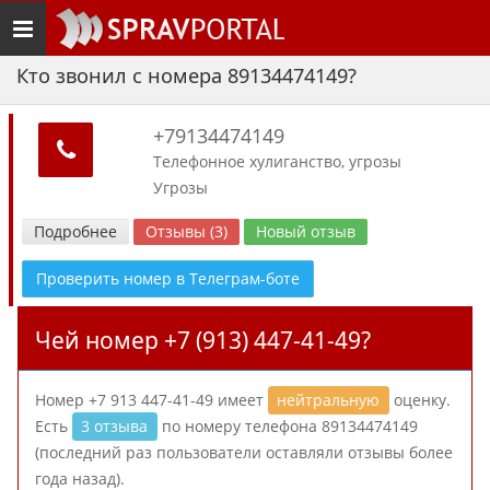
Toggle
navigation
Кто звонил с номера 89134474149?
+79134474149
Телефонное хулиганство, угрозы
Угрозы
Подробнее
Отзывы (3)
Новый отзыв
Проверить номер в Телеграм-боте
Чей номер +7 (913) 447-41-49?
Номер +7 913 447-41-49 имеет
нейтральную
оценку.
Есть
3 отзыва
по номеру телефона 89134474149
(последний раз пользователи оставляли отзывы более
года назад).