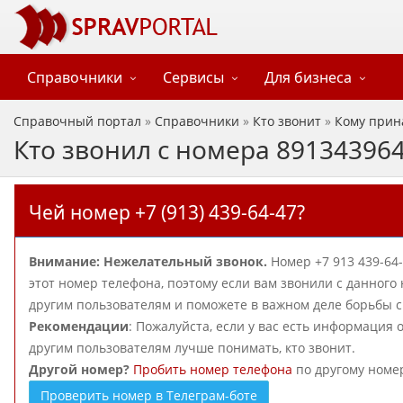
Справочники
Сервисы
Для бизнеса
Справочный портал
»
Справочники
»
Кто звонит
»
Кому прин
Кто звонил с номера 89134396
Чей номер +7 (913) 439-64-47?
Внимание: Нежелательный звонок.
Номер +7 913 439-64
этот номер телефона, поэтому если вам звонили с данного
другим пользователям и поможете в важном деле борьбы
Рекомендации
: Пожалуйста, если у вас есть информация 
другим пользователям лучше понимать, кто звонит.
Другой номер?
Пробить номер телефона
по другому номе
Проверить номер в Телеграм-боте