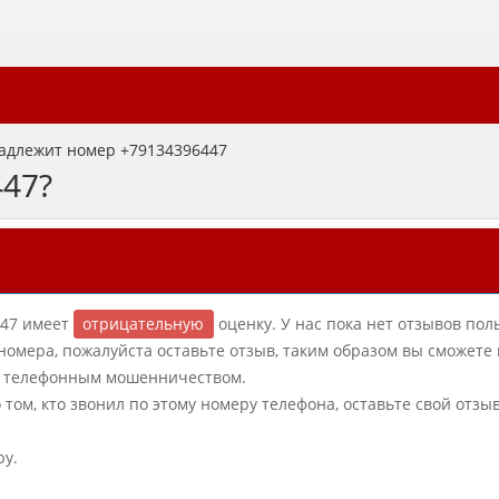
адлежит номер +79134396447
447?
-47 имеет
отрицательную
оценку. У нас пока нет отзывов пол
 номера, пожалуйста оставьте отзыв, таким образом вы сможете
 с телефонным мошенничеством.
о том, кто звонил по этому номеру телефона, оставьте свой отзы
ру.