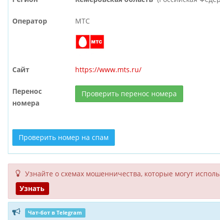
Оператор
МТС
Сайт
https://www.mts.ru/
Перенос
Проверить перенос номера
номера
Проверить номер на спам
Узнайте о схемах мошенни­чества, кото­рые могут исполь­
Узнать
Чат-бот в Telegram