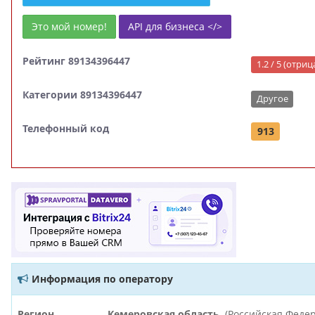
Это мой номер!
API для бизнеса </>
Рейтинг 89134396447
1.2 / 5 (отри
Категории 89134396447
Другое
Телефонный код
913
Информация по оператору
Регион
Кемеровская область
(Российская Феде