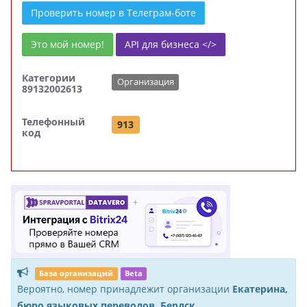
Проверить номер в Телеграм-боте
Это мой номер!
API для бизнеса </>
Категории
Организация
89132002613
Телефонный
913
код
База организаций
Beta
Вероятно, номер принадлежит организации
Екатерина,
бюро языковых переводов, Бердск