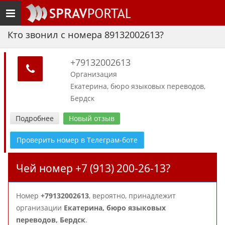
Toggle
navigation
Кто звонил с номера 89132002613?
+79132002613
Организация
Екатерина, бюро языковых переводов,
Бердск
Подробнее
Новый отзыв
Проверить номер в Телеграм-боте
Чей номер +7 (913) 200-26-13?
Номер
+79132002613
, вероятно, принадлежит
организации
Екатерина, бюро языковых
переводов, Бердск
.