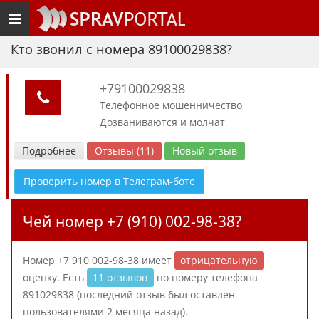
Toggle
navigation
Кто звонил с номера 89100029838?
+79100029838
Телефонное мошенничество
Дозваниваются и молчат
Подробнее
Отзывы (11)
Новый отзыв
Проверить номер в Телеграм-боте
Чей номер +7 (910) 002-98-38?
Номер +7 910 002-98-38 имеет
отрицательную
оценку. Есть
11 отзывов
по номеру телефона
891029838 (последний отзыв был оставлен
пользователями 2 месяца назад).