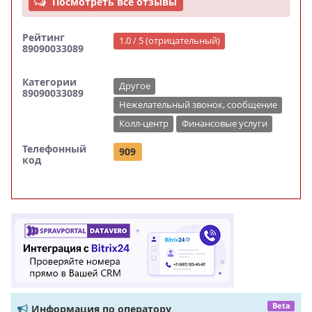
Посмотреть все отзывы
Рейтинг
1.0 / 5 (отрицательный)
89090033089
Категории
Другое
89090033089
Нежелательный звонок, сообщение
Колл-центр
Финансовые услуги
Телефонный
909
код
Beta
Информация по оператору