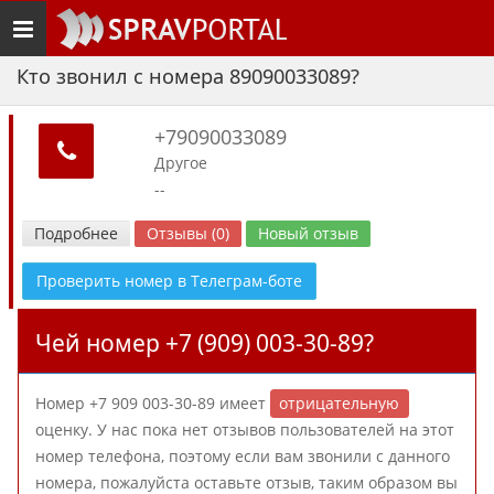
Toggle
navigation
Кто звонил с номера 89090033089?
+79090033089
Другое
--
Подробнее
Отзывы (0)
Новый отзыв
Проверить номер в Телеграм-боте
Чей номер +7 (909) 003-30-89?
Номер +7 909 003-30-89 имеет
отрицательную
оценку. У нас пока нет отзывов пользователей на этот
номер телефона, поэтому если вам звонили с данного
номера, пожалуйста оставьте отзыв, таким образом вы